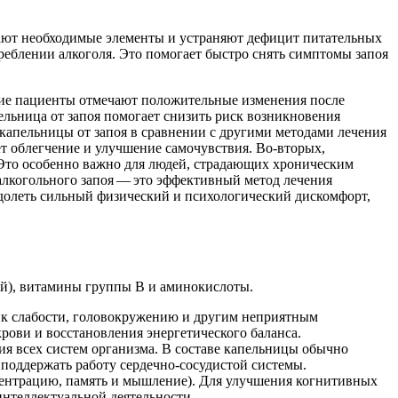
ещают необходимые элементы и устраняют дефицит питательных
реблении алкоголя. Это помогает быстро снять симптомы запоя
гие пациенты отмечают положительные изменения после
ельница от запоя помогает снизить риск возникновения
 капельницы от запоя в сравнении с другими методами лечения
ет облегчение и улучшение самочувствия. Во-вторых,
 Это особенно важно для людей, страдающих хроническим
алкогольного запоя — это эффективный метод лечения
долеть сильный физический и психологический дискомфорт,
ий), витамины группы В и аминокислоты.
т к слабости, головокружению и другим неприятным
рови и восстановления энергетического баланса.
я всех систем организма. В составе капельницы обычно
поддержать работу сердечно-сосудистой системы.
нцентрацию, память и мышление). Для улучшения когнитивных
нтеллектуальной деятельности.