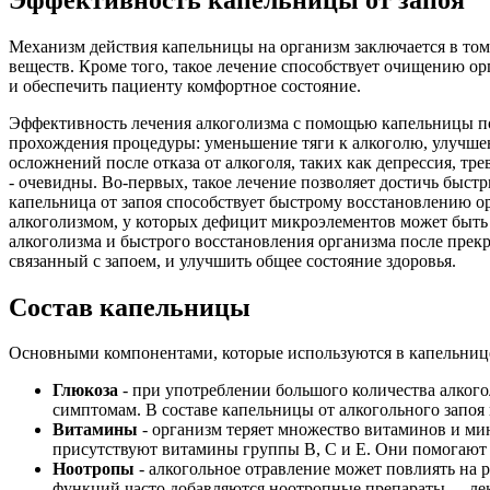
Механизм действия капельницы на организм заключается в том
веществ. Кроме того, такое лечение способствует очищению ор
и обеспечить пациенту комфортное состояние.
Эффективность лечения алкоголизма с помощью капельницы п
прохождения процедуры: уменьшение тяги к алкоголю, улучшени
осложнений после отказа от алкоголя, таких как депрессия, 
- очевидны. Во-первых, такое лечение позволяет достичь быст
капельница от запоя способствует быстрому восстановлению о
алкоголизмом, у которых дефицит микроэлементов может быть 
алкоголизма и быстрого восстановления организма после пре
связанный с запоем, и улучшить общее состояние здоровья.
Состав капельницы
Основными компонентами, которые используются в капельнице 
Глюкоза
- при употреблении большого количества алкого
симптомам. В составе капельницы от алкогольного запоя 
Витамины
- организм теряет множество витаминов и ми
присутствуют витамины группы В, С и Е. Они помогают 
Ноотропы
- алкогольное отравление может повлиять на
функций часто добавляются ноотропные препараты — лек