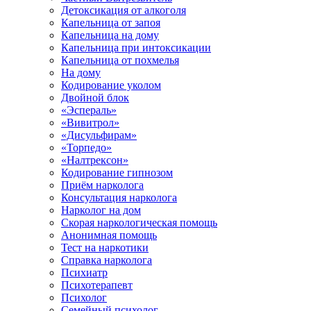
Детоксикация от алкоголя
Капельница от запоя
Капельница на дому
Капельница при интоксикации
Капельница от похмелья
На дому
Кодирование уколом
Двойной блок
«Эспераль»
«Вивитрол»
«Дисульфирам»
«Торпедо»
«Налтрексон»
Кодирование гипнозом
Приём нарколога
Консультация нарколога
Нарколог на дом
Скорая наркологическая помощь
Анонимная помощь
Тест на наркотики
Справка нарколога
Психиатр
Психотерапевт
Психолог
Семейный психолог