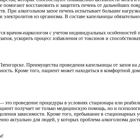
ые помогают восстановить и защитить печень от дальнейших пов
ств. При алкогольном запое печень испытывает большие нагрузки
и электролитов из организма. В составе капельницы обязательно
ется врачом-наркологом с учетом индивидуальных особенностей
 запоя, ускорить процесс избавления от токсинов и способствов
Пятигорске. Преимущества проведения капельницы от запоя на д
ость. Кроме того, пациент может находиться в комфортной дом
— это проведение процедуры в условиях стационара или реабили
пациент получает не только медицинскую помощь, но и психолог
оления зависимости. Кроме того, пребывание в стационарных ус
нно актуально для людей, у которых проблема алкоголизма дост
м!