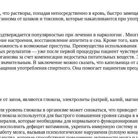
, что растворы, попадая непосредственно в кровь, быстро зам
ганизма от шлаков и токсинов, которые накапливаются при упот
одтверждается популярностью при лечении в наркологии . Мно
е настроения, восстановление аппетита и сна. Кроме того, кап
тревожность и возможные приступы. Преимущества использования
рых результатов — уже после первой процедуры пациент чувству
рганизма за счет компенсации недостатка питательных веществ.
значительным. В заключение можно сказать, что капельница от 
кращения употребления спиртного. Она помогает пациентам прео
от запоя, являются глюкоза, электролиты (натрий, калий, магн
ля уровень глюкозы в организме может снижаться, что приводи
глюкоза используется для быстрого повышения уровня сахара в к
нералов, которые необходимы для нормального функционировани
восполнить дефицит витаминов, укрепить иммунную систему и 
 работу мозга, вызывая психологические нарушения (плохую ко
арства, которые способствуют повышению активности мозга и и