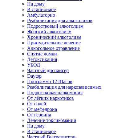
На дому
В стационаре
Амбулаторно
Реабилитация для алкоголиков
Подростковый алкоголизм
Женский алкоголизм
Хронический алкоголизм
Принудительное лечение
Алкогольное отравление
Снятие ломки
Детоксикация
УБОД
Частный диспансер
Daytop
Программа 12 Шагов
Реабилитация для наркозависимых
Подростковая наркомания
От лёгких наркотиков
От солей
От мефедрона
От героина
Лечение токсикомании
На дому
В стационаре
Частный Вытрезвитель