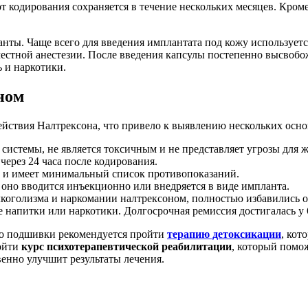
от кодирования сохраняется в течение нескольких месяцев. Кроме
нты. Чаще всего для введения имплантата под кожу использует
естной анестезии. После введения капсулы постепенно высвобо
 и наркотики.
ном
ействия Налтрексона, что привело к выявлению нескольких осн
системы, не является токсичным и не представляет угрозы для ж
ерез 24 часа после кодирования.
ю и имеет минимальный список противопоказаний.
к оно вводится инъекционно или внедряется в виде импланта.
лкоголизма и наркомании налтрексоном, полностью избавились о
 напитки или наркотики. Долгосрочная ремиссия достигалась у
до подшивки рекомендуется пройти
терапию детоксикации
, кот
ройти
курс психотерапевтической реабилитации
, который помо
енно улучшит результаты лечения.