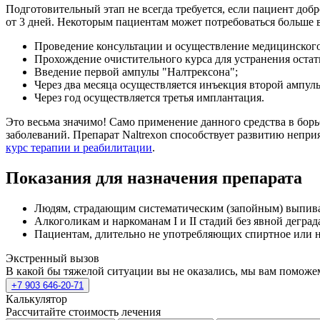
Подготовительный этап не всегда требуется, если пациент доб
от 3 дней. Некоторым пациентам может потребоваться больше 
Проведение консультации и осуществление медицинского
Прохождение очистительного курса для устранения остатк
Введение первой ампулы "Налтрексона";
Через два месяца осуществляется инъекция второй ампул
Через год осуществляется третья имплантация.
Это весьма значимо! Само применение данного средства в бор
заболеваний. Препарат Naltrexon способствует развитию непр
курс терапии и реабилитации
.
Показания для назначения препарата
Людям, страдающим систематическим (запойным) выпива
Алкоголикам и наркоманам I и II стадий без явной деград
Пациентам, длительно не употребляющих спиртное или н
Экстренный вызов
В какой бы тяжелой ситуации вы не оказались, мы вам поможе
+7 903 646-20-71
Калькулятор
Рассчитайте стоимость лечения