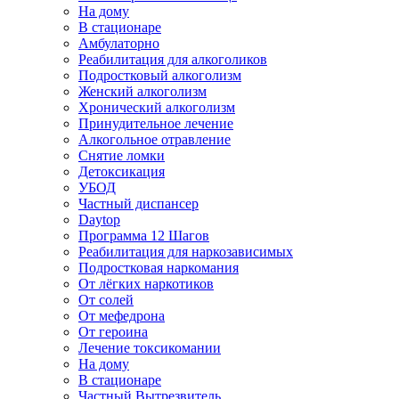
На дому
В стационаре
Амбулаторно
Реабилитация для алкоголиков
Подростковый алкоголизм
Женский алкоголизм
Хронический алкоголизм
Принудительное лечение
Алкогольное отравление
Снятие ломки
Детоксикация
УБОД
Частный диспансер
Daytop
Программа 12 Шагов
Реабилитация для наркозависимых
Подростковая наркомания
От лёгких наркотиков
От солей
От мефедрона
От героина
Лечение токсикомании
На дому
В стационаре
Частный Вытрезвитель