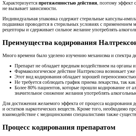
Характеризуется
протяженностью действия
, поэтому эффект 
не вызывает зависимости.
Индивидуальная упаковка содержит стерильные капсулы-импла
подшивки проводится в стерильных условиях с применением м
рецепторы и сдерживает сильное желание употреблять алкоголь
Преимущества кодирования Налтрексо
Много времени было уделено изучению механизма и спектра д
Препарат не обладает вредным воздействием на органы и 
Фармакологическое действие Налтрексона возникает уже ч
Этот вид кодирования обладает хорошей переносимость
Не требуется соблюдать график приема лекарства, так ка
Более 80% пациентов, которые прошли кодирование от а
значительное снижение желания употреблять алкогольные
Для достижения желаемого эффекта от процесса кодирования 
и остатков наркотических веществ. Кроме того, необходимо п
взаимодействие с медицинскими специалистами также существ
Процесс кодирования препаратом