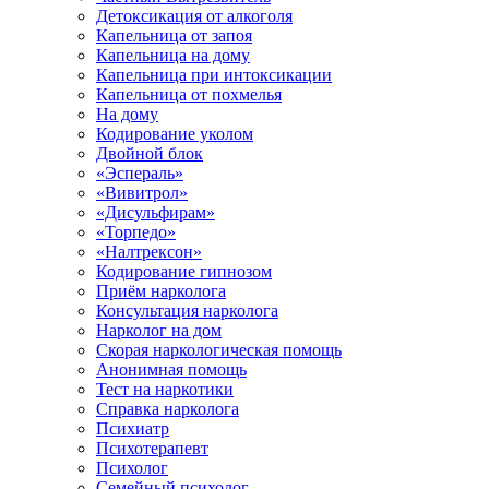
Детоксикация от алкоголя
Капельница от запоя
Капельница на дому
Капельница при интоксикации
Капельница от похмелья
На дому
Кодирование уколом
Двойной блок
«Эспераль»
«Вивитрол»
«Дисульфирам»
«Торпедо»
«Налтрексон»
Кодирование гипнозом
Приём нарколога
Консультация нарколога
Нарколог на дом
Скорая наркологическая помощь
Анонимная помощь
Тест на наркотики
Справка нарколога
Психиатр
Психотерапевт
Психолог
Семейный психолог