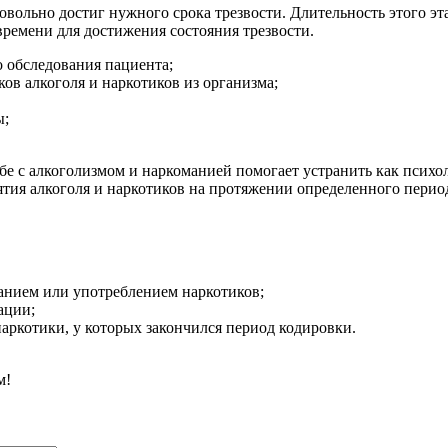
ровольно достиг нужного срока трезвости. Длительность этого э
времени для достижения состояния трезвости.
 обследования пациента;
ов алкоголя и наркотиков из организма;
ы;
ьбе с алкоголизмом и наркоманией помогает устранить как псих
иятия алкоголя и наркотиков на протяжении определенного пери
нием или употреблением наркотиков;
ации;
аркотики, у которых закончился период кодировки.
м!