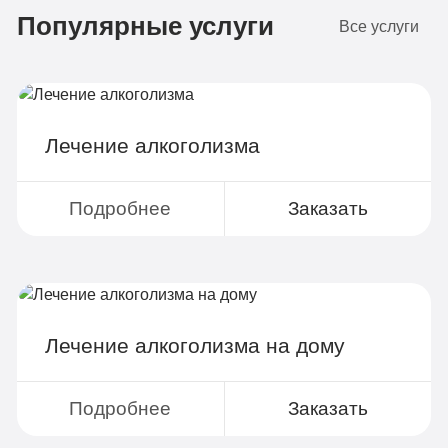
Популярные услуги
4-х местная комната
2
Все услуги
Диагностика
Групповая терапия
Детоксикация
Лечение алкоголизма
Круглосуточное наблюдение
Поддержка родственников
Подробнее
Заказать
4-х разовое питание
Больничный лист
Лечение алкоголизма на дому
Записаться
Подробнее
Заказать