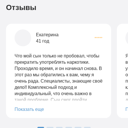
Отзывы
Екатерина
41 год
Что мой сын только не пробовал, чтобы
Я
прекратить употреблять наркотики.
в
Проходило время, и он начинал снова. В
у
этот раз мы обратились к вам, чему я
о
очень рада. Специалисты, знающие своё
п
дело!! Комплексный подход и
к
индивидуальный, что очень важно в
п
такой проблеме. Сын смог пройти
д
полный курс реабилитации, как сам
у
Показать еще
говорит, что на столько легко и понятно
Н
ему не было нигде. Очень важно, что у
о
вас есть пожизненная поддержка! Ещё
п