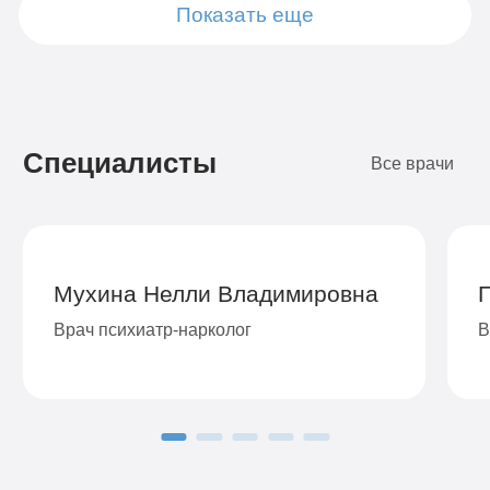
Показать еще
Подробнее
Подробнее
Подробнее
Подробнее
Подробнее
Подробнее
Подробнее
Подробнее
Заказать
Заказать
Заказать
Заказать
Заказать
Заказать
Заказать
Заказать
Специалисты
Все врачи
Мухина Нелли Владимировна
Врач психиатр-нарколог
В