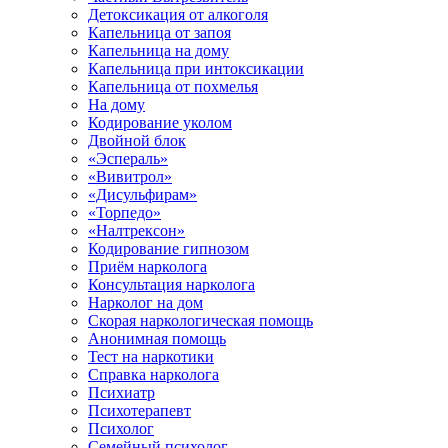
Детоксикация от алкоголя
Капельница от запоя
Капельница на дому
Капельница при интоксикации
Капельница от похмелья
На дому
Кодирование уколом
Двойной блок
«Эспераль»
«Вивитрол»
«Дисульфирам»
«Торпедо»
«Налтрексон»
Кодирование гипнозом
Приём нарколога
Консультация нарколога
Нарколог на дом
Скорая наркологическая помощь
Анонимная помощь
Тест на наркотики
Справка нарколога
Психиатр
Психотерапевт
Психолог
Семейный психолог