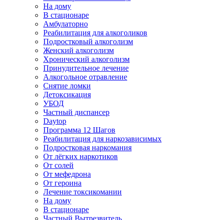
На дому
В стационаре
Амбулаторно
Реабилитация для алкоголиков
Подростковый алкоголизм
Женский алкоголизм
Хронический алкоголизм
Принудительное лечение
Алкогольное отравление
Снятие ломки
Детоксикация
УБОД
Частный диспансер
Daytop
Программа 12 Шагов
Реабилитация для наркозависимых
Подростковая наркомания
От лёгких наркотиков
От солей
От мефедрона
От героина
Лечение токсикомании
На дому
В стационаре
Частный Вытрезвитель