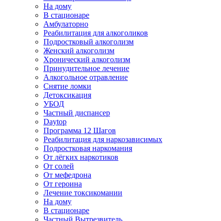
На дому
В стационаре
Амбулаторно
Реабилитация для алкоголиков
Подростковый алкоголизм
Женский алкоголизм
Хронический алкоголизм
Принудительное лечение
Алкогольное отравление
Снятие ломки
Детоксикация
УБОД
Частный диспансер
Daytop
Программа 12 Шагов
Реабилитация для наркозависимых
Подростковая наркомания
От лёгких наркотиков
От солей
От мефедрона
От героина
Лечение токсикомании
На дому
В стационаре
Частный Вытрезвитель