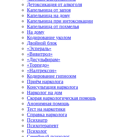
Детоксикация от алкоголя
Капельница от запоя
Капельница на дому
Капельница при интоксикации
Капельница от похмелья
На дому
Кодирование уколом
Двойной блок
«Эспераль»
«Вивитрол»
«Дисульфирам»
«Торпедо»
«Налтрексон»
Кодирование гипнозом
Приём нарколога
Консультация нарколога
Нарколог на дом
Скорая наркологическая помощь
Анонимная помощь
Тест на наркотики
Справка нарколога
Психиатр
Психотерапевт
Психолог
Семейный психолог