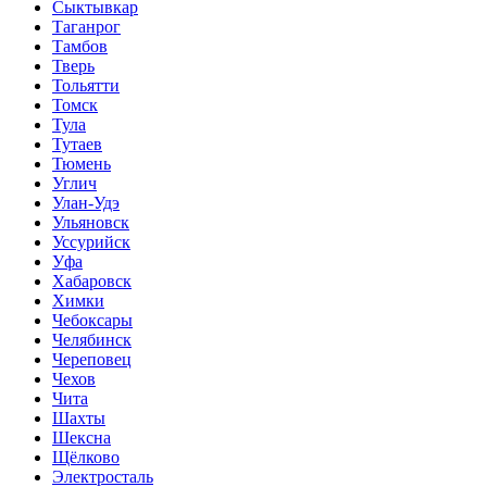
Сыктывкар
Таганрог
Тамбов
Тверь
Тольятти
Томск
Тула
Тутаев
Тюмень
Углич
Улан-Удэ
Ульяновск
Уссурийск
Уфа
Хабаровск
Химки
Чебоксары
Челябинск
Череповец
Чехов
Чита
Шахты
Шексна
Щёлково
Электросталь