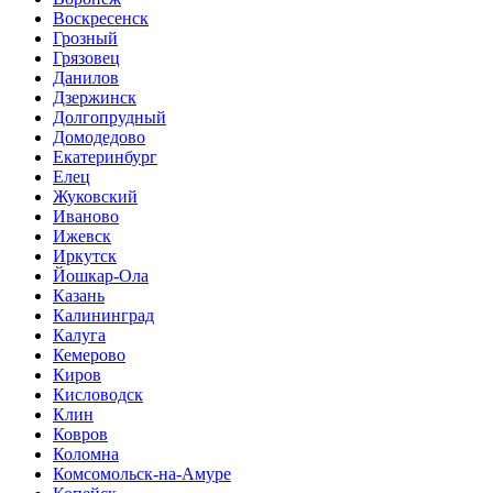
Воскресенск
Грозный
Грязовец
Данилов
Дзержинск
Долгопрудный
Домодедово
Екатеринбург
Елец
Жуковский
Иваново
Ижевск
Иркутск
Йошкар-Ола
Казань
Калининград
Калуга
Кемерово
Киров
Кисловодск
Клин
Ковров
Коломна
Комсомольск-на-Амуре