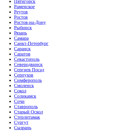
Пятигорск
Раменское
Реутов
Ростов
Ростов-на-Дону
Рыбинск
Рязань
Самара
Санкт-Петербург
Саранск
Саратов
Севастополь
Северодвинск
Сергиев Посад
Серпухов
Симферополь
Смоленск
Сокол
Соликамск
Сочи
Ставрополь
Старый Оскол
Стерлитамак
Сургут
Сызрань