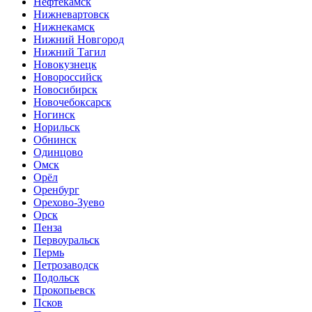
Нефтекамск
Нижневартовск
Нижнекамск
Нижний Новгород
Нижний Тагил
Новокузнецк
Новороссийск
Новосибирск
Новочебоксарск
Ногинск
Норильск
Обнинск
Одинцово
Омск
Орёл
Оренбург
Орехово-Зуево
Орск
Пенза
Первоуральск
Пермь
Петрозаводск
Подольск
Прокопьевск
Псков