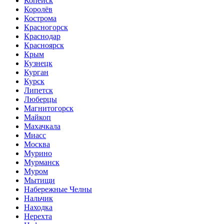
Копейск
Королёв
Кострома
Красногорск
Краснодар
Красноярск
Крым
Кузнецк
Курган
Курск
Липетск
Люберцы
Магнитогорск
Майкоп
Махачкала
Миасс
Москва
Мурино
Мурманск
Муром
Мытищи
Набережные Челны
Нальчик
Находка
Нерехта