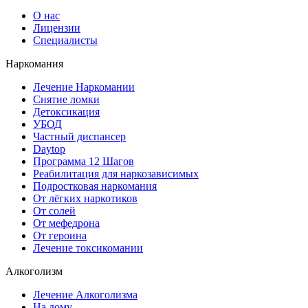
О нас
Лицензии
Специалисты
Наркомания
Лечение Наркомании
Снятие ломки
Детоксикация
УБОД
Частный диспансер
Daytop
Программа 12 Шагов
Реабилитация для наркозависимых
Подростковая наркомания
От лёгких наркотиков
От солей
От мефедрона
От героина
Лечение токсикомании
Алкоголизм
Лечение Алкоголизма
На дому