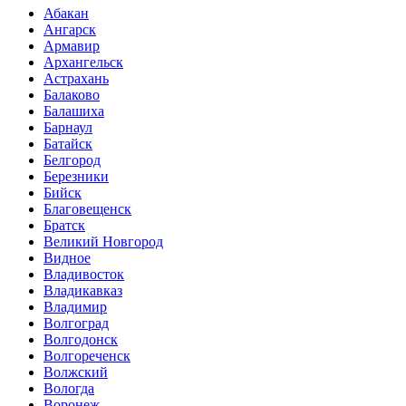
Абакан
Ангарск
Армавир
Архангельск
Астрахань
Балаково
Балашиха
Барнаул
Батайск
Белгород
Березники
Бийск
Благовещенск
Братск
Великий Новгород
Видное
Владивосток
Владикавказ
Владимир
Волгоград
Волгодонск
Волгореченск
Волжский
Вологда
Воронеж