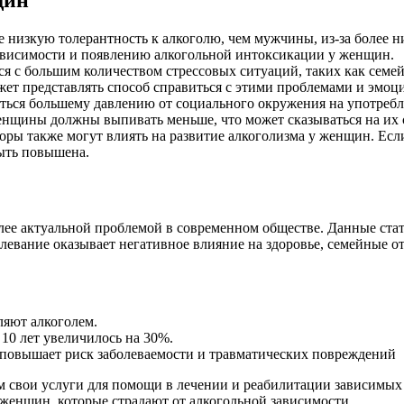
изкую толерантность к алкоголю, чем мужчины, из-за более низ
ависимости и появлению алкогольной интоксикации у женщин.
 с большим количеством стрессовых ситуаций, таких как семей
жет представлять способ справиться с этими проблемами и эмо
ся большему давлению от социального окружения на употреблен
женщины должны выпивать меньше, что может сказываться на их 
оры также могут влиять на развитие алкоголизма у женщин. Е
быть повышена.
лее актуальной проблемой в современном обществе. Данные ста
болевание оказывает негативное влияние на здоровье, семейные 
ляют алкоголем.
10 лет увеличилось на 30%.
 повышает риск заболеваемости и травматических повреждений
м свои услуги для помощи в лечении и реабилитации зависимы
женщин, которые страдают от алкогольной зависимости.