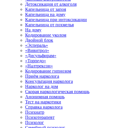
Детоксикация от алкоголя
Капельница от запоя
Капельница на дому
Капельница при интоксикации
Капельница от похмелья
На дому
Кодирование уколом
Двойной блок
«Эспераль»
«Вивитрол»
«Дисульфирам»
«Торпедо»
«Налтрексон»
Кодирование гипнозом
Приём нарколога
Консультация нарколога
Нарколог на дом
Скорая наркологическая помощь
Анонимная помощь
Тест на наркотики
Справка нарколога
Психиатр
Психотерапевт
Психолог
Семейный психолог