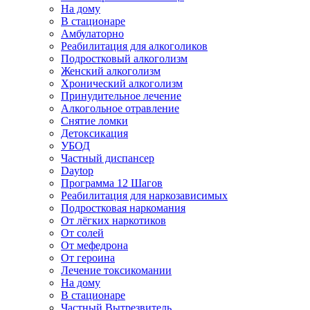
На дому
В стационаре
Амбулаторно
Реабилитация для алкоголиков
Подростковый алкоголизм
Женский алкоголизм
Хронический алкоголизм
Принудительное лечение
Алкогольное отравление
Снятие ломки
Детоксикация
УБОД
Частный диспансер
Daytop
Программа 12 Шагов
Реабилитация для наркозависимых
Подростковая наркомания
От лёгких наркотиков
От солей
От мефедрона
От героина
Лечение токсикомании
На дому
В стационаре
Частный Вытрезвитель