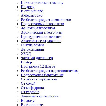
Психиатрическая помощь
На дому
В стационаре
Амбулаторно
Реабилитация для алкоголиков
Подростковый алкоголизм
Женский алкоголизм
Хронический алкоголизм
Принудительное лечение
Алкогольное отравление
Снятие ломки
Детоксикация
УБОД
Частный диспансер
Daytop
Программа 12 Шагов
Реабилитация для наркозависимых
Подростковая наркомания
От лёгких наркотиков
От солей
От мефедрона
От героина
Лечение токсикомании
На дому
В стационаре