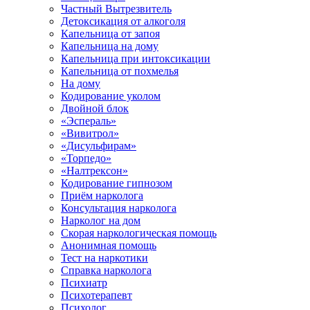
Частный Вытрезвитель
Детоксикация от алкоголя
Капельница от запоя
Капельница на дому
Капельница при интоксикации
Капельница от похмелья
На дому
Кодирование уколом
Двойной блок
«Эспераль»
«Вивитрол»
«Дисульфирам»
«Торпедо»
«Налтрексон»
Кодирование гипнозом
Приём нарколога
Консультация нарколога
Нарколог на дом
Скорая наркологическая помощь
Анонимная помощь
Тест на наркотики
Справка нарколога
Психиатр
Психотерапевт
Психолог