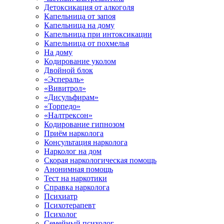
Детоксикация от алкоголя
Капельница от запоя
Капельница на дому
Капельница при интоксикации
Капельница от похмелья
На дому
Кодирование уколом
Двойной блок
«Эспераль»
«Вивитрол»
«Дисульфирам»
«Торпедо»
«Налтрексон»
Кодирование гипнозом
Приём нарколога
Консультация нарколога
Нарколог на дом
Скорая наркологическая помощь
Анонимная помощь
Тест на наркотики
Справка нарколога
Психиатр
Психотерапевт
Психолог
Семейный психолог