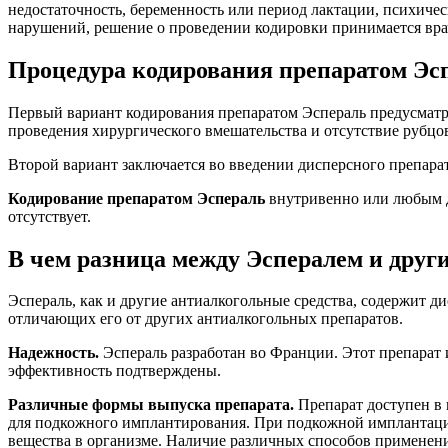
недостаточность, беременность или период лактации, психичес
нарушений, решение о проведении кодировки принимается вр
Процедура кодирования препаратом Эсп
Первый вариант кодирования препаратом Эспераль предусматри
проведения хирургического вмешательства и отсутствие рубцо
Второй вариант заключается во введении дисперсного препарат
Кодирование препаратом Эспераль
внутривенно или любым д
отсутствует.
В чем разница между Эспералем и друг
Эспераль, как и другие антиалкогольные средства, содержит д
отличающих его от других антиалкогольных препаратов.
Надежность.
Эспераль разработан во Франции. Этот препарат и
эффективность подтверждены.
Различные формы выпуска препарата.
Препарат доступен в 
для подкожного имплантирования. При подкожной имплантации
вещества в организме. Наличие различных способов применени