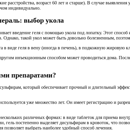
кие расстройства, возраст 60 лет и старше). В случае выявлени
ачом индивидуально.
ераль: выбор укола
вает введение геля с помощью укола под лопатку. Этот способ 
в. Однако, такой укол может быть довольно болезненным, поэто
а в виде геля в вену (иногда в печень), в подкожную жировую 
ругим инъекционным способом может проводиться дома. После 
ими препаратами?
исульфирам, который обеспечивает прочный и длительный эффект 
спользуется уже множество лет. Он имеет регистрацию и разреш
нескольких различных формах: в виде таблеток для приема внутр
, гель постепенно выделяет дисульфирам в кровоток, что позв
я позволяет выбрать наиболее удобный способ лечения.