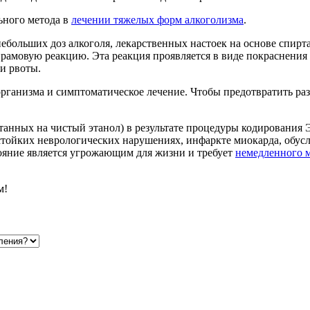
ьного метода в
лечении тяжелых форм алкоголизма
.
больших доз алкоголя, лекарственных настоек на основе спирта,
рамовую реакцию. Эта реакция проявляется в виде покраснения 
 и рвоты.
рганизма и симптоматическое лечение. Чтобы предотвратить ра
итанных на чистый этанол) в результате процедуры кодирования
стойких неврологических нарушениях, инфаркте миокарда, обусл
тояние является угрожающим для жизни и требует
немедленного 
м!