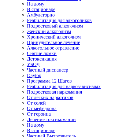
На дому
В стационаре
Амбулаторно
Реабилитация для алкоголиков
Подростковый алкоголизм
Женский алкоголизм
Хронический алкоголизм
Принудительное лечение
Алкогольное отравление
Снятие ломки
Детоксикация
УБОД
Частный диспансер
Daytop
Программа 12 Шагов
Реабилитация для наркозависимых
Подростковая наркомания
От лёгких наркотиков
От солей
От мефедрона
От героина
Лечение токсикомании
На дому
В стационаре
Частный Вытрезвитель