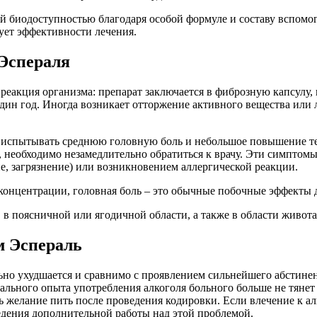
й биодоступностью благодаря особой формуле и составу вспомог
вует эффективности лечения.
Эспераля
кция организма: препарат заключается в фиброзную капсулу, ко
дин год. Иногда возникает отторжение активного вещества или
т испытывать среднюю головную боль и небольшое повышение тем
е, необходимо незамедлительно обратиться к врачу. Эти симптом
е, загрязнение) или возникновением аллергической реакции.
концентрации, головная боль – это обычные побочные эффекты д
 в поясничной или ягодичной области, а также в области живота
м Эспераль
льно ухудшается и сравнимо с проявлением сильнейшего абстин
ьного опыта употребления алкоголя больного больше не тянет н
 желание пить после проведения кодировки. Если влечение к ал
едения дополнительной работы над этой проблемой.