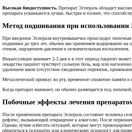
Высокая биодоступность.
Препарат Эспераль обладает высоко
препарата усваиваются лучше, быстрее и полнее, что способст
Метод подшивания при использовании 
При введении Эспераля внутримышечно происходит типичная реа
подшивки до трех лет, обычно мы применяем кодирование на о
отеком, ощущением давления и незначительным воспалением.
Инкапсуляция занимает 2-3 дня и в этот период пациент може
лекарства пациент чувствует сильную боль, жар или нагноени
удалением швов (отсутствие ежедневных перевязок, промокани
Металлический привкус во рту, временное снижение памяти и 
Когда препарат вшивают, он обычно размещается под лопаткой,
Побочные эффекты лечения препарато
После применения препарата Эспераль состояние человека си
рефлекс, вызывающий отвращение к алкоголю. После первоначал
Однако лучше избегать ситуаций, которые могут провоцировать
обратиться к психиатру или клиническому психологу для пров